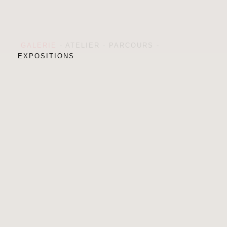
GALERIE
-
ATELIER
-
PARCOURS
-
EXPOSITIONS